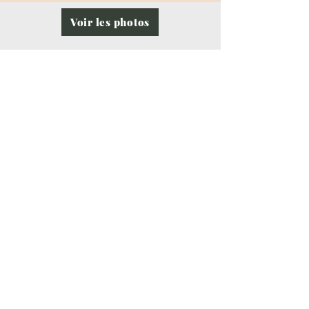
Voir les photos
Camping **
de la source