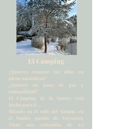
El Camping
¿Quieres recargar tus pilas en
plena naturaleza?
¿Quieres un poco de paz y
tranquilidad?
El Camping de la Source está
hecho para ti
…
Situado en el valle del Somme, en
el bonito pueblo de Voyennes.
Tiene una extensión de 2,5