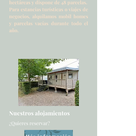
hectáreas y dispone de 48 parcelas.
Para estancias turísticas o viajes de
negocios, alquilamos mobil homes
y parcelas vacías durante todo el
año.
Nuestros alojamientos
¿Quieres reservar?